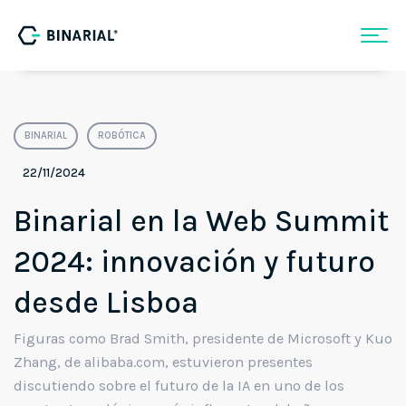
BINARIAL
ROBÓTICA
22/11/2024
Binarial en la Web Summit
2024: innovación y futuro
desde Lisboa
Figuras como Brad Smith, presidente de Microsoft y Kuo
Zhang, de alibaba.com, estuvieron presentes
discutiendo sobre el futuro de la IA en uno de los