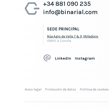
+34 881 090 235
info@binarial.com
SEDE PRINCIPAL
Rúa Agro da Vella 7 & 9, Milladoiro
15895, A Coruña
LinkedIn
Instagram
Aviso legal
Protección de datos
Política de cookies