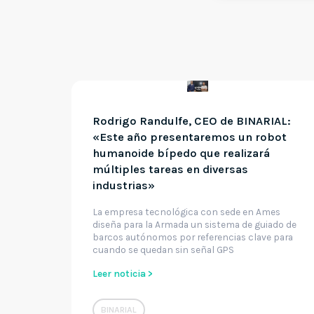
Rodrigo Randulfe, CEO de BINARIAL:
«Este año presentaremos un robot
humanoide bípedo que realizará
múltiples tareas en diversas
industrias»
La empresa tecnológica con sede en Ames
diseña para la Armada un sistema de guiado de
barcos autónomos por referencias clave para
cuando se quedan sin señal GPS
Leer noticia >
BINARIAL