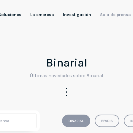
Soluciones
La empresa
Investigación
Sala de prensa
ica Inteligente
gencia Artificial
Binarial
ión Artificial
Últimas novedades sobre Binarial
 Industriales
BINARIAL
EFABIS
I