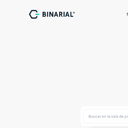
Robót
Inteli
Vis
LLM