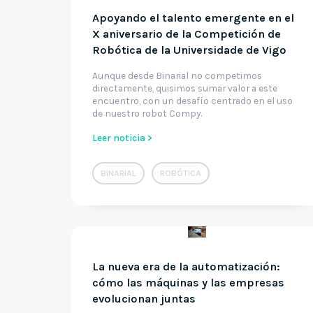
Apoyando el talento emergente en el
X aniversario de la Competición de
Robótica de la Universidade de Vigo
Aunque desde Binarial no competimos
directamente, quisimos sumar valor a este
encuentro, con un desafío centrado en el uso
de nuestro robot Compy.
Leer noticia >
BINARIAL
ROBÓTICA
La nueva era de la automatización:
cómo las máquinas y las empresas
evolucionan juntas