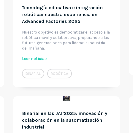
Tecnología educativa e integración
robótica: nuestra experiencia en
Advanced Factories 2025
Nuestro objetivo es democratizar el acceso a la
robótica móvil y colaborativa, preparando a las
futuras generaciones para liderar la industria
del mañana.
Leer noticia >
BINARIAL
ROBÓTICA
Binarial en las JAI’2025: innovación y
colaboración en la automatización
industrial